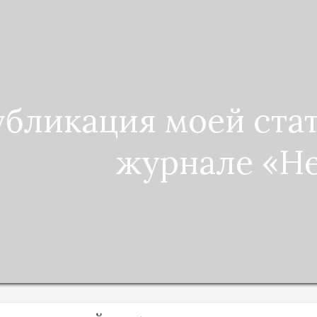
бликация моей ста
журнале «Н