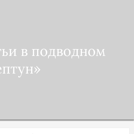
тьи в подводном
ептун»