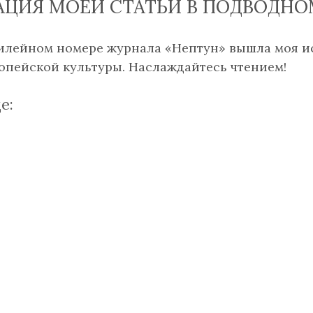
АЦИЯ МОЕЙ СТАТЬИ В ПОДВОДНО
илейном номере журнала «Нептун» вышла моя ис
опейской культуры. Наслаждайтесь чтением!
е: